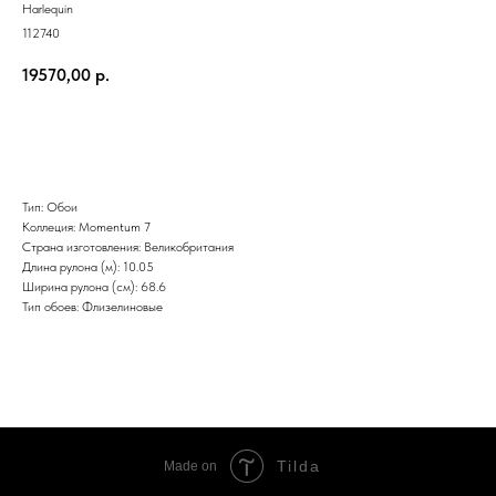
Harlequin
112740
19570,00
р.
Заказать
Тип: Обои
Коллеция: Momentum 7
Страна изготовления: Великобритания
Длина рулона (м): 10.05
Ширина рулона (см): 68.6
Тип обоев: Флизелиновые
Tilda
Made on