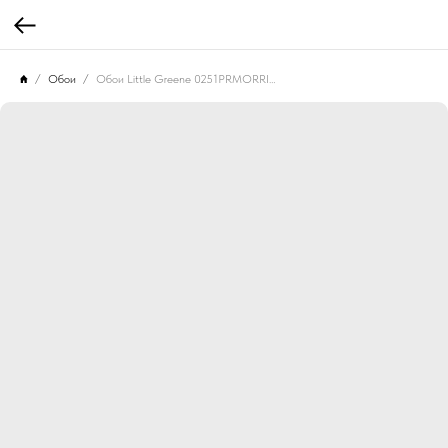
Обои
Обои Little Greene 0251PRMORRI Palace Road Morris