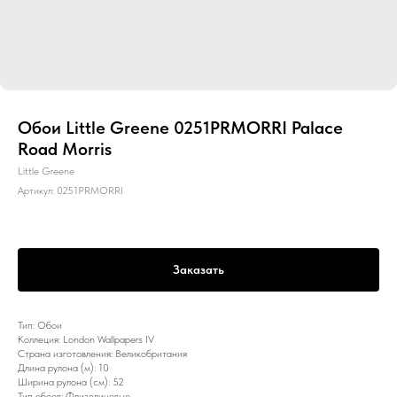
Обои Little Greene 0251PRMORRI Palace
Road Morris
Little Greene
Артикул:
0251PRMORRI
Заказать
Тип: Обои
Коллеция: London Wallpapers IV
Страна изготовления: Великобритания
Длина рулона (м): 10
Ширина рулона (см): 52
Тип обоев: Флизелиновые