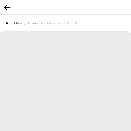
Обои
Панно Christian Lacroix PCL7022/01 Jardin Des Reves Panoramic Prisme