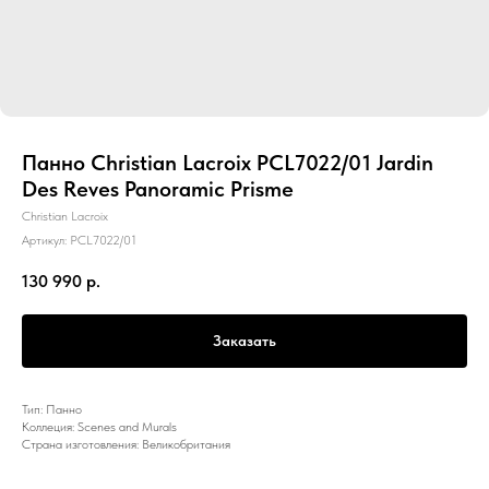
Панно Christian Lacroix PCL7022/01 Jardin
Des Reves Panoramic Prisme
Christian Lacroix
Артикул:
PCL7022/01
130 990
р.
Заказать
Тип: Панно
Коллеция: Scenes and Murals
Страна изготовления: Великобритания