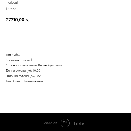
Harlequin
110367
27310,00
р.
Заказать
Тип: Обои
Коллеция: Colour 1
Страна изготовления: Великобритания
Длина рулона (м): 10.05
Ширина рулона (см): 52
Тип обоев: Флизелиновые
Tilda
Made on