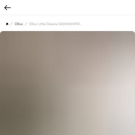
Обои
Обои Little Greene 0260MAMINER Massingberd Blossom Mineral