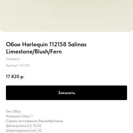
Обои Harlequin 112158 Salinas
Limestone/Blush/Fern
Harlequin
Артикул:
112158
17 820
р.
Заказать
Тип: Обои
Коллеция: Colour 1
Страна изготовления: Великобритания
Длина рулона (м): 10.05
Ширина рулона (см): 52