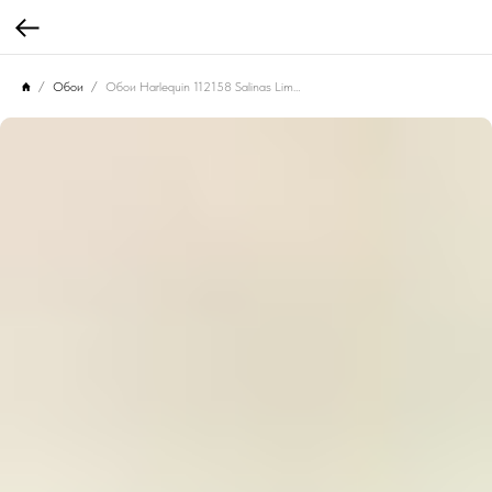
Обои
Обои Harlequin 112158 Salinas Limestone/Blush/Fern