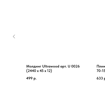
od
Молдинг Ultrawood арт. U 0026
Плин
(2440 х 45 х 12)
70-1
499
р.
633