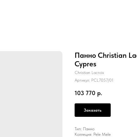
Панно Christian La
Cypres
Christian Lacroix
Артикул:
PCL7057/01
103 770
р.
Заказать
Тип: Панно
Коллеция: Pele Mele