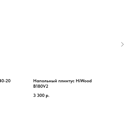
40-20
Напольный плинтус HiWood
Молд
B180V2
2 54
3 300
р.