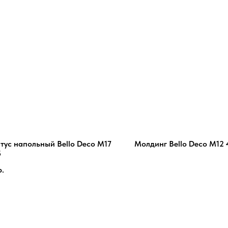
тус напольный Bello Deco М17
Молдинг Bello Deco М12 
5
р.