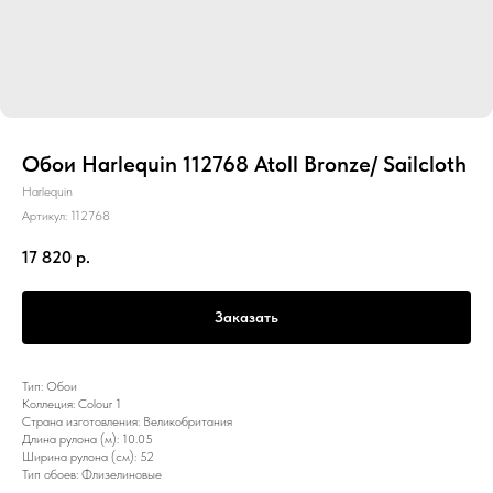
Обои Harlequin 112768 Atoll Bronze/ Sailcloth
Harlequin
Артикул:
112768
17 820
р.
Заказать
Тип: Обои
Коллеция: Colour 1
Страна изготовления: Великобритания
Длина рулона (м): 10.05
Ширина рулона (см): 52
Тип обоев: Флизелиновые