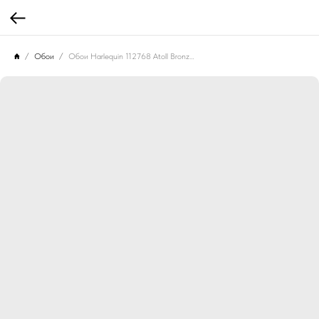
Обои
Обои Harlequin 112768 Atoll Bronze/ Sailcloth