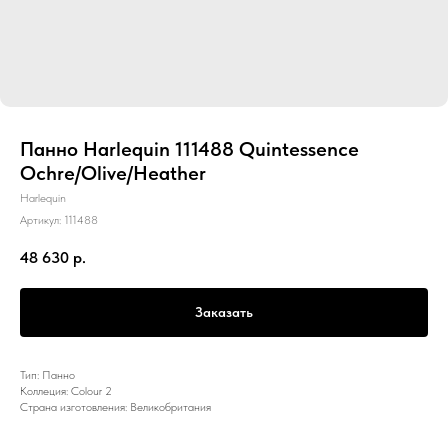
Панно Harlequin 111488 Quintessence
Ochre/Olive/Heather
Harlequin
Артикул:
111488
48 630
р.
Заказать
Тип: Панно
Коллеция: Colour 2
Страна изготовления: Великобритания