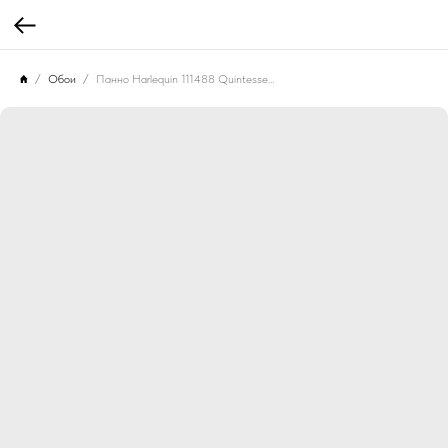
Обои
Панно Harlequin 111488 Quintessence Ochre/Olive/Heather