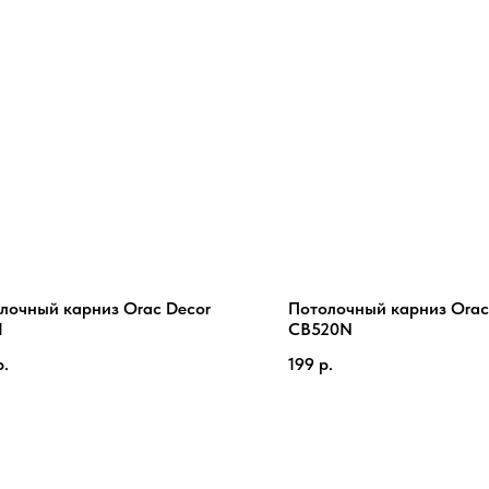
лочный карниз Orac Decor
Потолочный карниз Orac
1
CB520N
р.
199
р.