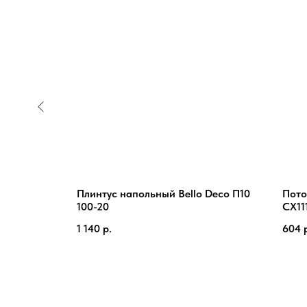
Плинтус напольный Bello Deco П10
Пото
100-20
CX11
1 140
р.
604