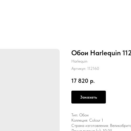
Обои Harlequin 11
Harlequin
Артикул:
112160
17 820
р.
Заказать
Тип: Обои
Коллеция: Colour 1
Страна изготовления: Великобрит
Длина рулона (м): 10.05