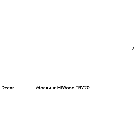
 Decor
Молдинг HiWood TRV20
Плин
(200
3 49