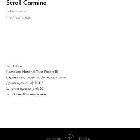
Scroll Carmine
Little Greene
0263DACARMI
Заказать
Тип: Обои
Коллеция: National Trust Papers III
Страна изготовления: Великобритания
Длина рулона (м): 10.05
Ширина рулона (см): 52
Тип обоев: Флизелиновые
Tilda
Made on