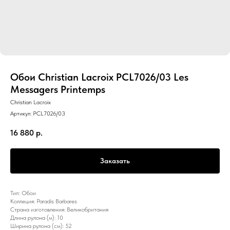
Обои Christian Lacroix PCL7026/03 Les
Messagers Printemps
Christian Lacroix
Артикул:
PCL7026/03
16 880
р.
Заказать
Тип: Обои
Коллеция: Paradis Barbares
Страна изготовления: Великобритания
Длина рулона (м): 10
Ширина рулона (см): 52