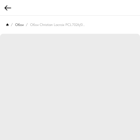
Обои
Обои Christian Lacroix PCL7026/03 Les Messagers Printemps