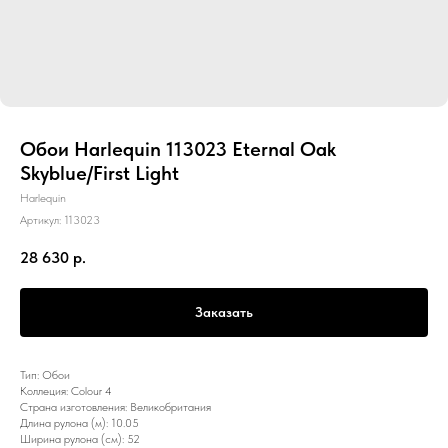
Обои Harlequin 113023 Eternal Oak
Skyblue/First Light
Harlequin
Артикул:
113023
28 630
р.
Заказать
Тип: Обои
Коллеция: Colour 4
Страна изготовления: Великобритания
Длина рулона (м): 10.05
Ширина рулона (см): 52