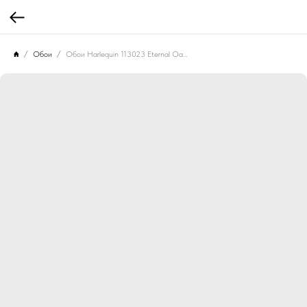
Обои
Обои Harlequin 113023 Eternal Oak Skyblue/First Light