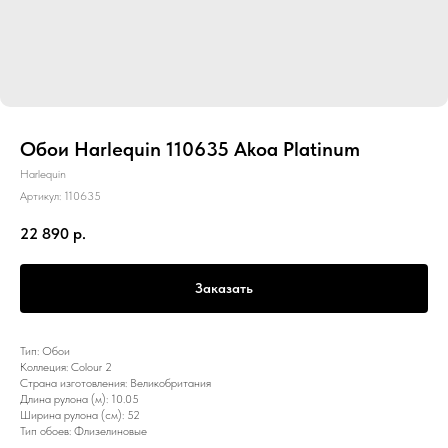
Обои Harlequin 110635 Akoa Platinum
Harlequin
Артикул:
110635
22 890
р.
Заказать
Тип: Обои
Коллеция: Colour 2
Страна изготовления: Великобритания
Длина рулона (м): 10.05
Ширина рулона (см): 52
Тип обоев: Флизелиновые