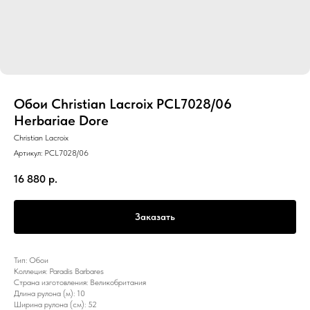
Обои Christian Lacroix PCL7028/06
Herbariae Dore
Christian Lacroix
Артикул:
PCL7028/06
16 880
р.
Заказать
Тип: Обои
Коллеция: Paradis Barbares
Страна изготовления: Великобритания
Длина рулона (м): 10
Ширина рулона (см): 52