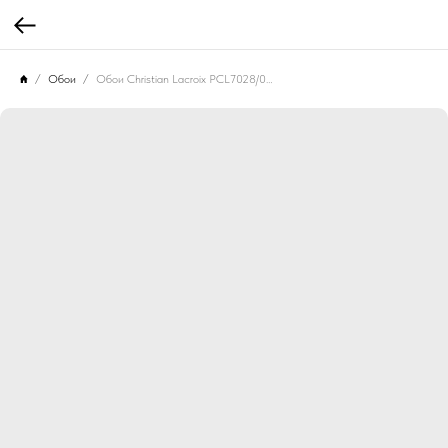
Обои
Обои Christian Lacroix PCL7028/06 Herbariae Dore