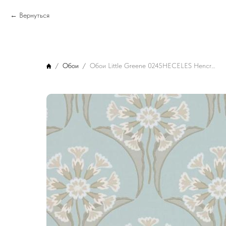
Вернуться
Обои
Обои Little Greene 0245HECELES Hencroft Celestial