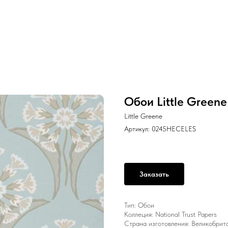
Обои Little Greene
Little Greene
Артикул:
0245HECELES
Заказать
Тип: Обои
Коллеция: National Trust Papers
Страна изготовления: Великобрит