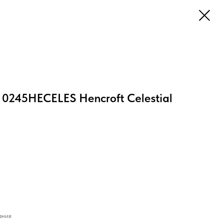
 0245HECELES Hencroft Celestial
ания