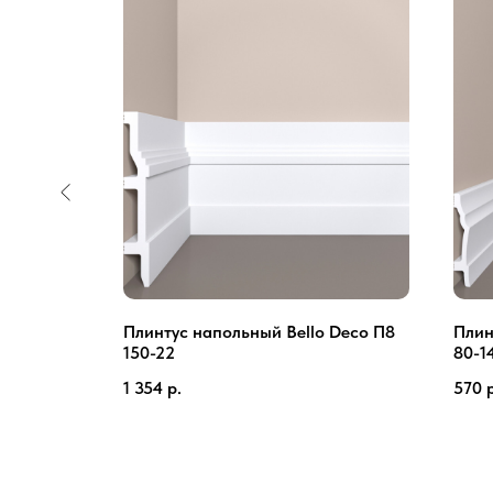
 0020 i
Плинтус напольный Bello Deco П8
Плин
150-22
80-1
1 354
р.
570