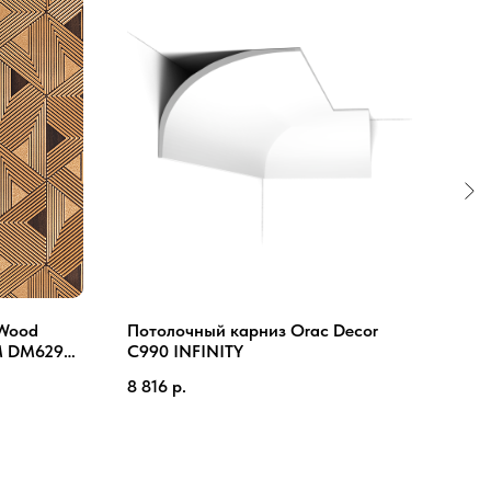
iWood
Потолочный карниз Orac Decor
Мол
 DM629
C990 INFINITY
8 816
р.