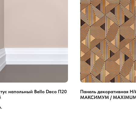
тус напольный Bello Deco П20
Панель декоративная H
4
МАКСИМУМ / MAXIMUM
BR55
р.