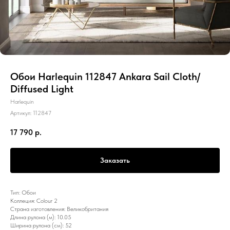
Обои Harlequin 112847 Ankara Sail Cloth/
Diffused Light
Harlequin
Артикул:
112847
17 790
р.
Заказать
Тип: Обои
Коллеция: Colour 2
Страна изготовления: Великобритания
Длина рулона (м): 10.05
Ширина рулона (см): 52