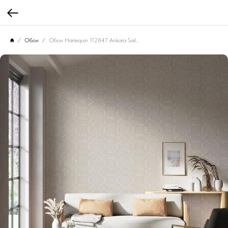
Обои
Обои Harlequin 112847 Ankara Sail Cloth/ Diffused Light