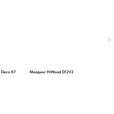
 Deco К7
Молдинг HiWood D12V2
Пот
C34
4 94