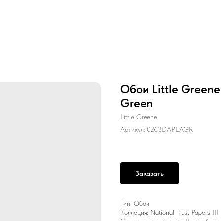
Обои Little Green
Green
Little Greene
Артикул:
0263DAPEAGR
Заказать
Тип: Обои
Коллеция: National Trust Papers III