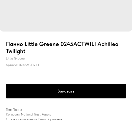
Панно Little Greene 0245ACTWILI Achillea
Twilight
Little Greene
Артикул:
0245ACTWILI
Заказать
Тип: Панно
Коллеция: National Trust Papers
Страна изготовления: Великобритания