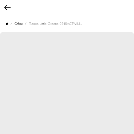
Обои
Панно Little Greene 0245ACTWILI Achillea Twilight