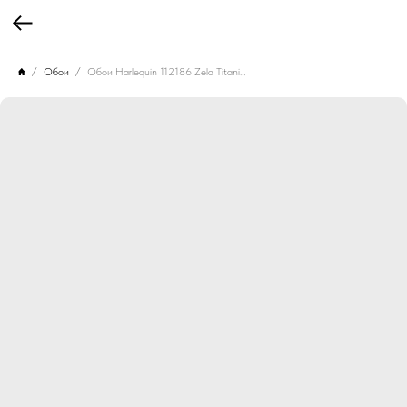
Обои
Обои Harlequin 112186 Zela Titanium