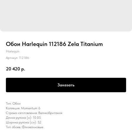
Обои Harlequin 112186 Zela Titanium
Harlequin
Артикул:
112186
20 420
р.
Заказать
Тип: Обои
Коллеция: Momentum 6
Страна изготовления: Великобритания
Длина рулона (м): 10.05
Ширина рулона (см): 52
Тип обоев: Флизелиновые