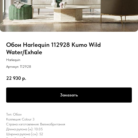
Обои Harlequin 112928 Kumo Wild
Water/Exhale
Harlequin
Артикул:
112928
22 930
р.
Заказать
Тип: Обои
Коллеция: Colour 3
Страна изготовления: Великобритания
Длина рулона (м): 10.05
Ширина рулона (см): 52