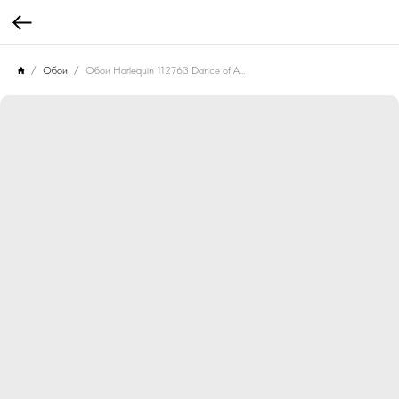
Обои
Обои Harlequin 112763 Dance of Adornment Wilderness/ Nectar/ Pomegranate