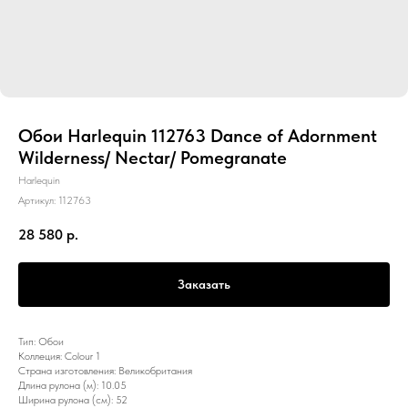
Обои Harlequin 112763 Dance of Adornment
Wilderness/ Nectar/ Pomegranate
Harlequin
Артикул:
112763
28 580
р.
Заказать
Тип: Обои
Коллеция: Colour 1
Страна изготовления: Великобритания
Длина рулона (м): 10.05
Ширина рулона (см): 52