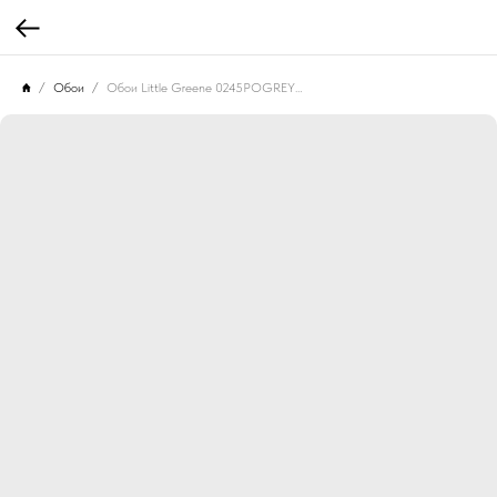
Обои
Обои Little Greene 0245POGREYS Pomegranate Grey Scale