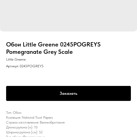
Обои Little Greene 0245POGREYS
Pomegranate Grey Scale
Little Greene
Артикул:
0245POGREYS
Заказать
Тип: Обои
Коллеция: National Trust Papers
Страна изготовления: Великобритания
Длина рулона (м): 10
Ширина рулона (см): 52