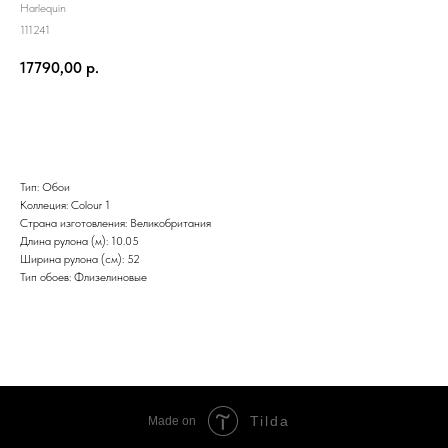
Harlequin
111241
17790,00
р.
Заказать
Тип: Обои
Коллеция: Colour 1
Страна изготовления: Великобритания
Длина рулона (м): 10.05
Ширина рулона (см): 52
Тип обоев: Флизелиновые
Tilda
Made on