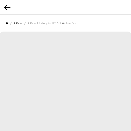
Обои
Обои Harlequin 112771 Ardisia Succulent/Soft Focus/ Gold