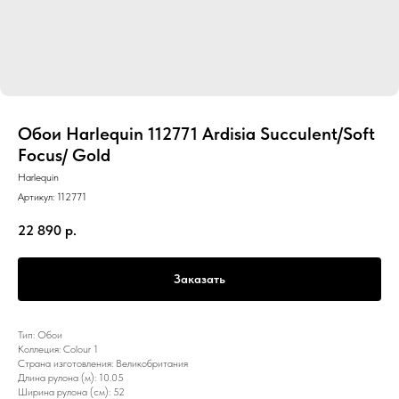
Обои Harlequin 112771 Ardisia Succulent/Soft
Focus/ Gold
Harlequin
Артикул:
112771
22 890
р.
Заказать
Тип: Обои
Коллеция: Colour 1
Страна изготовления: Великобритания
Длина рулона (м): 10.05
Ширина рулона (см): 52