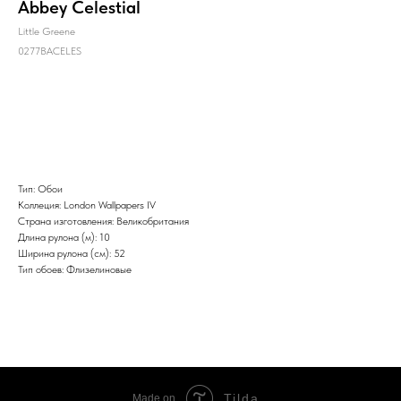
Abbey Celestial
Little Greene
0277BACELES
Заказать
Тип: Обои
Коллеция: London Wallpapers IV
Страна изготовления: Великобритания
Длина рулона (м): 10
Ширина рулона (см): 52
Тип обоев: Флизелиновые
Tilda
Made on