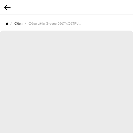
Обои
Обои Little Greene 0267MOETRUR Mosaic Trail Etruria