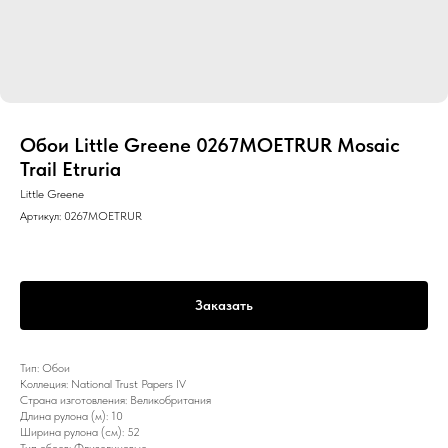
Обои Little Greene 0267MOETRUR Mosaic
Trail Etruria
Little Greene
Артикул:
0267MOETRUR
Заказать
Тип: Обои
Коллеция: National Trust Papers IV
Страна изготовления: Великобритания
Длина рулона (м): 10
Ширина рулона (см): 52