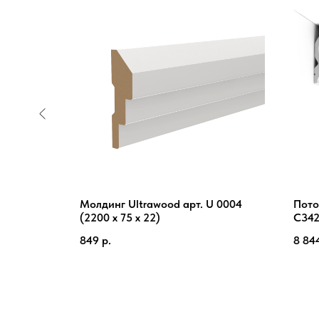
Молдинг Ultrawood арт. U 0004
Пото
(2200 х 75 х 22)
C34
849
р.
8 84