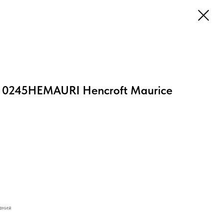
e 0245HEMAURI Hencroft Maurice
ания