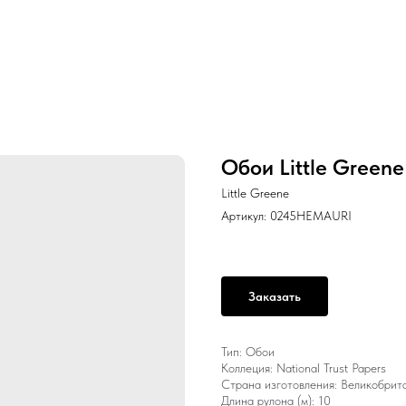
Обои Little Green
Little Greene
Артикул:
0245HEMAURI
Заказать
Тип: Обои
Коллеция: National Trust Papers
Страна изготовления: Великобрит
Длина рулона (м): 10