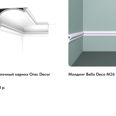
лочный карниз Orac Decor
Молдинг Bello Deco М26 
2
4
р.