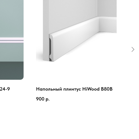
24-9
Напольный плинтус HiWood B80B
Мол
900
р.