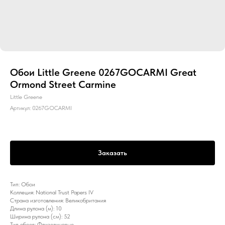
Обои Little Greene 0267GOCARMI Great
Ormond Street Carmine
Little Greene
Артикул:
0267GOCARMI
Заказать
Тип: Обои
Коллеция: National Trust Papers IV
Страна изготовления: Великобритания
Длина рулона (м): 10
Ширина рулона (см): 52
Тип обоев: Флизелиновые