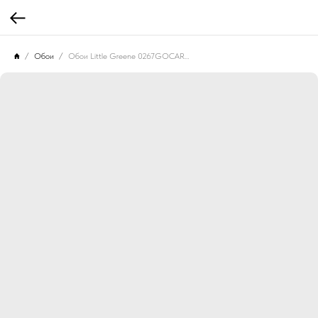
Обои
Обои Little Greene 0267GOCARMI Great Ormond Street Carmine