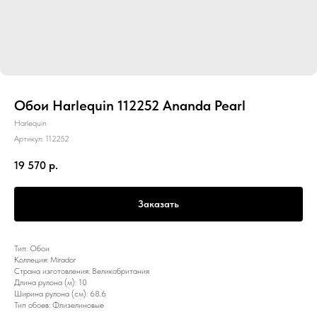
Обои Harlequin 112252 Ananda Pearl
Harlequin
Артикул:
112252
19 570
р.
Заказать
Тип: Обои
Коллеция: Mirador
Страна изготовления: Великобритания
Длина рулона (м): 10
Ширина рулона (см): 68.6
Тип обоев: Флизелиновые