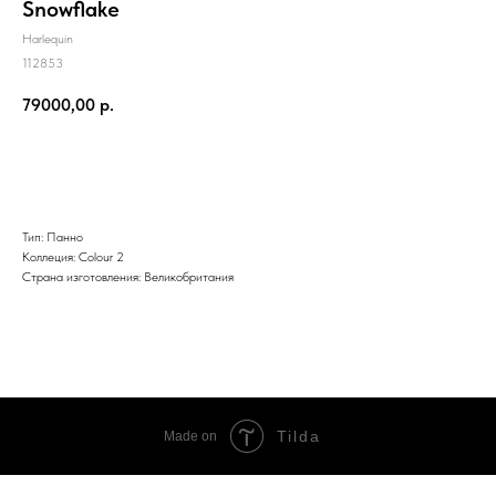
Snowflake
Harlequin
112853
79000,00
р.
Заказать
Тип: Панно
Коллеция: Colour 2
Страна изготовления: Великобритания
Tilda
Made on