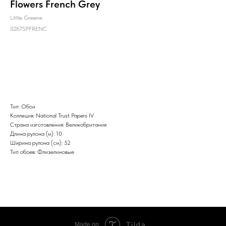
Flowers French Grey
Little Greene
0267SPFRENC
Заказать
Тип: Обои
Коллеция: National Trust Papers IV
Страна изготовления: Великобритания
Длина рулона (м): 10
Ширина рулона (см): 52
Тип обоев: Флизелиновые
Tilda
Made on