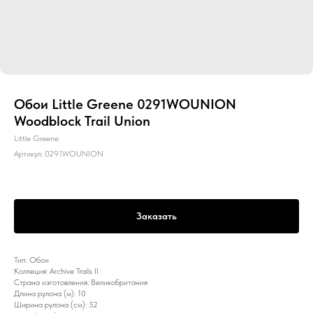
Обои Little Greene 0291WOUNION
Woodblock Trail Union
Little Greene
Артикул:
0291WOUNION
Заказать
Тип: Обои
Коллеция: Archive Trails II
Страна изготовления: Великобритания
Длина рулона (м): 10
Ширина рулона (см): 52