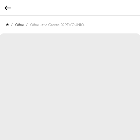
Обои
Обои Little Greene 0291WOUNION Woodblock Trail Union