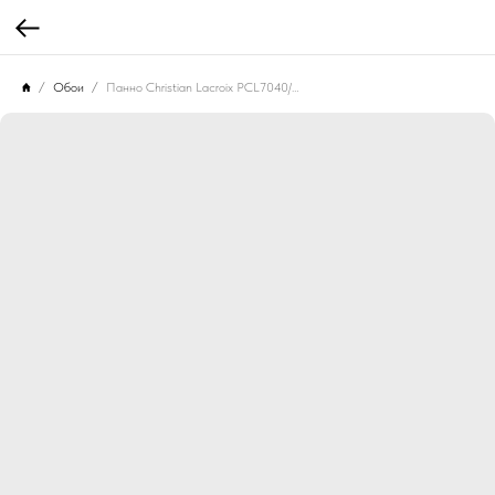
Обои
Панно Christian Lacroix PCL7040/01 Jardin des Hesperides Multicolore