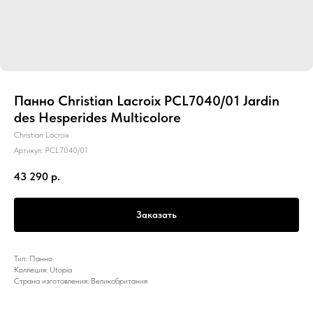
Панно Christian Lacroix PCL7040/01 Jardin
des Hesperides Multicolore
Christian Lacroix
Артикул:
PCL7040/01
43 290
р.
Заказать
Тип: Панно
Коллеция: Utopia
Страна изготовления: Великобритания