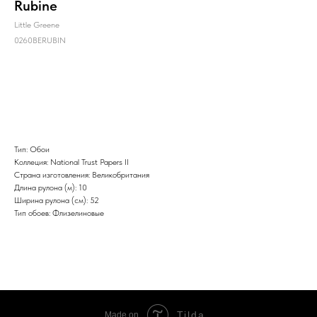
Rubine
Little Greene
0260BERUBIN
Заказать
Тип: Обои
Коллеция: National Trust Papers II
Страна изготовления: Великобритания
Длина рулона (м): 10
Ширина рулона (см): 52
Тип обоев: Флизелиновые
Tilda
Made on