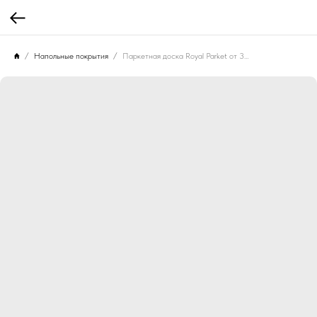
Напольные покрытия
Паркетная доска Royal Parket от 390 до 1500х150х13мм Дуб Натур Теракот лак