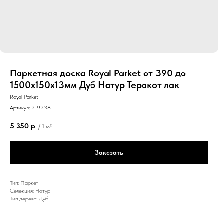
Паркетная доска Royal Parket от 390 до
1500х150х13мм Дуб Натур Теракот лак
Royal Parket
Артикул:
219238
5 350
р.
/
1 м²
Заказать
Тип: Паркет
Селекция: Натур
Тип дерева: Дуб