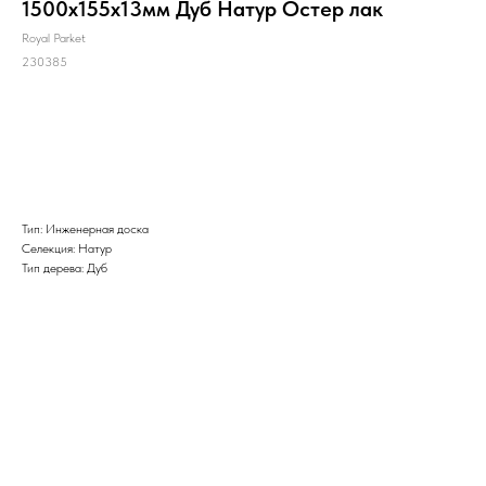
1500х155х13мм Дуб Натур Остер лак
Royal Parket
230385
Заказать
Тип: Инженерная доска
Селекция: Натур
Тип дерева: Дуб