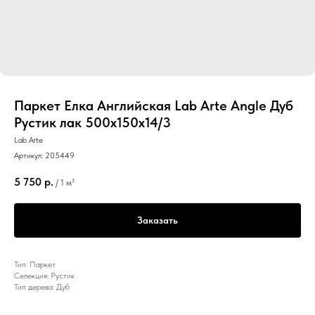
Паркет Елка Английская Lab Arte Angle Дуб
Рустик лак 500х150х14/3
Lab Arte
Артикул:
205449
5 750
р.
/
1 м²
Заказать
Тип: Паркет
Селекция: Рустик
Тип дерева: Дуб