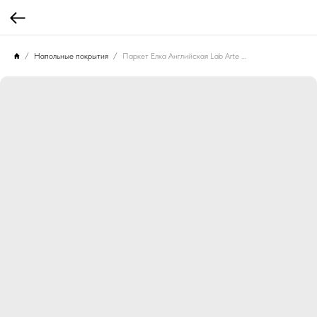
Напольные покрытия
Паркет Елка Английская Lab Arte Angle Дуб Рустик лак 500х150х14/3