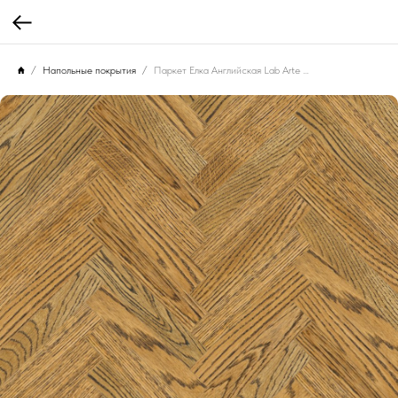
Напольные покрытия
Паркет Елка Английская Lab Arte Angle Дуб Рустик Эбен лак 500х90х14/3