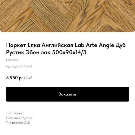
Паркет Елка Английская Lab Arte Angle Дуб
Рустик Эбен лак 500х90х14/3
Lab Arte
Артикул:
204963
5 950
р.
/
1 м²
Заказать
Тип: Паркет
Селекция: Рустик
Тип дерева: Дуб